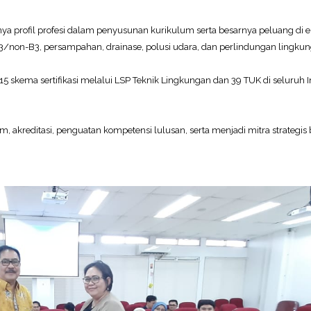
ingnya profil profesi dalam penyusunan kurikulum serta besarnya peluang di
 B3/non-B3, persampahan, drainase, polusi udara, dan perlindungan lingku
n 15 skema sertifikasi melalui LSP Teknik Lingkungan dan 39 TUK di seluruh 
reditasi, penguatan kompetensi lulusan, serta menjadi mitra strategis 