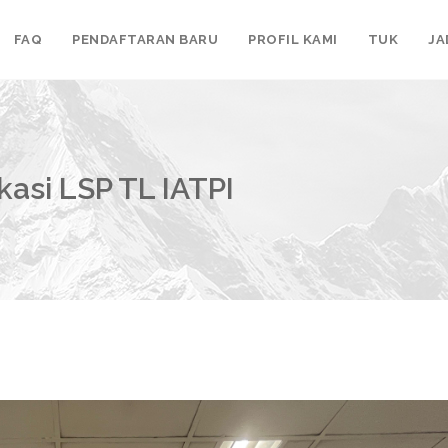
FAQ
PENDAFTARAN BARU
PROFIL KAMI
TUK
JA
kasi LSP TL IATPI