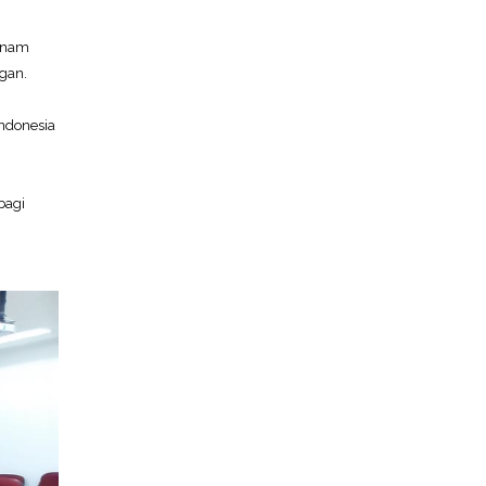
 enam
ngan.
Indonesia
bagi