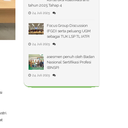
tahun 2025 Tahap 4
24 Juli 2025
Focus Group Discussion
(FGD) serta peluang UGM
sebagai TUK LSP TL IATPI
24 Juli 2025
asesmen penuh oleh Badan
Nasional Sertifikasi Profesi
(BNSP)
24 Juli 2025
si
stri.
at