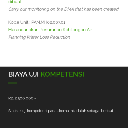
dibuat
Carry out monitoring on the DMA that has been created
Kode Unit : PAM.MH02.007.01
Merencanakan Penurunan Kehilangan Air
Planning Water Loss Reduction
BIAYA UJI
KOMPETENSI
Rp. 2.500.000,-
Statistik uji kompetensi pada skema ini adalah sebagai berikut.