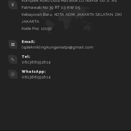
Komplek Ruko Duta Mas Blok D2 Nomor 06 Jl. RS
Fatmawati No.39 RT 03 RW 05
Kebayoran Baru, KOTA ADM. JAKARTA SELATAN, DKI
JAKARTA
Kode Pos: 12150
Email:
lsptekniklingkunganiatpi@gmail.com
Tel:
081388551814
WhatsApp:
081388551814